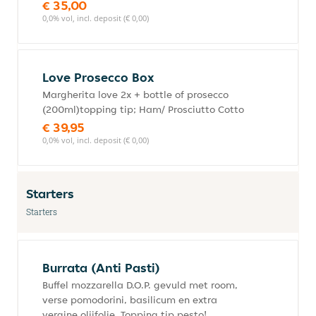
€ 35,00
0,0% vol, incl. deposit (€ 0,00)
Love Prosecco Box
Margherita love 2x + bottle of prosecco
(200ml)topping tip; Ham/ Prosciutto Cotto
€ 39,95
0,0% vol, incl. deposit (€ 0,00)
Starters
Starters
Burrata (Anti Pasti)
Buffel mozzarella D.O.P. gevuld met room,
verse pomodorini, basilicum en extra
vergine olijfolie. Topping tip pesto!