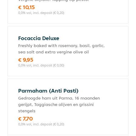
€ 10,15
0,0% vol, incl. deposit (€ 0,20)
Focaccia Deluxe
Freshly baked with rosemary, basil, garlic,
sea salt and extra vergine olive oil
€ 9,95
0,0% vol, incl. deposit (€ 0,00)
Parmaham (Anti Pasti)
Gedroogde ham uit Parma, 16 maanden
gerijpt, Taggiasche olijven en grissini
stengels
€ 7,70
0,0% vol, incl. deposit (€ 0,20)