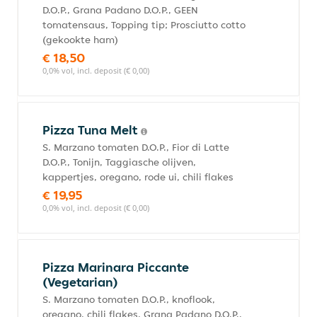
D.O.P., Grana Padano D.O.P., GEEN
tomatensaus, Topping tip; Prosciutto cotto
(gekookte ham)
€ 18,50
0,0% vol, incl. deposit (€ 0,00)
Pizza Tuna Melt
S. Marzano tomaten D.O.P., Fior di Latte
D.O.P., Tonijn, Taggiasche olijven,
kappertjes, oregano, rode ui, chili flakes
€ 19,95
0,0% vol, incl. deposit (€ 0,00)
Pizza Marinara Piccante
(Vegetarian)
S. Marzano tomaten D.O.P., knoflook,
oregano, chili flakes, Grana Padano D.O.P.,