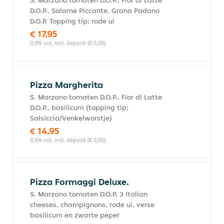
S. Marzano tomaten D.O.P., Fior di Latte
D.O.P., Salame Piccante, Grana Padano
D.O.P. Topping tip; rode ui
€ 17,95
0,0% vol, incl. deposit (€ 0,00)
Pizza Margherita
S. Marzano tomaten D.O.P., Fior di Latte
D.O.P., basilicum (topping tip;
Salsiccia/Venkelworstje)
€ 14,95
0,0% vol, incl. deposit (€ 0,00)
Pizza Formaggi Deluxe.
S. Marzano tomaten D.O.P, 3 Italian
cheeses, champignons, rode ui, verse
basilicum en zwarte peper