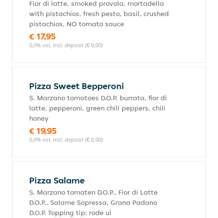
Fior di latte, smoked provola, mortadella
with pistachios, fresh pesto, basil, crushed
pistachios, NO tomato sauce
€ 17,95
0,0% vol, incl. deposit (€ 0,00)
Pizza Sweet Bepperoni
S. Marzano tomatoes D.O.P, burrata, fior di
latte, pepperoni, green chili peppers, chili
honey
€ 19,95
0,0% vol, incl. deposit (€ 0,00)
Pizza Salame
S. Marzano tomaten D.O.P., Fior di Latte
D.O.P., Salame Sopressa, Grana Padano
D.O.P. Topping tip; rode ui