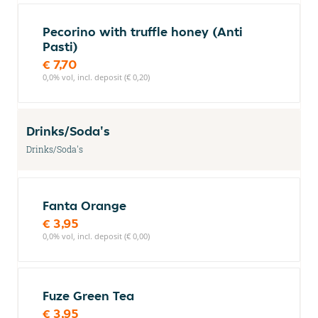
Pecorino with truffle honey (Anti
Pasti)
€ 7,70
0,0% vol, incl. deposit (€ 0,20)
Drinks/Soda's
Drinks/Soda's
Fanta Orange
€ 3,95
0,0% vol, incl. deposit (€ 0,00)
Fuze Green Tea
€ 3,95