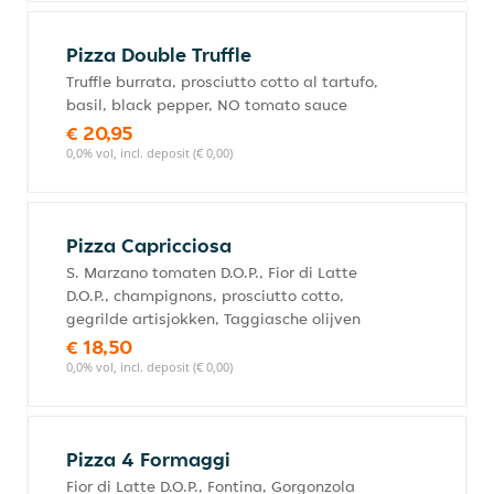
Pizza Double Truffle
Truffle burrata, prosciutto cotto al tartufo,
basil, black pepper, NO tomato sauce
€ 20,95
0,0% vol, incl. deposit (€ 0,00)
Pizza Capricciosa
S. Marzano tomaten D.O.P., Fior di Latte
D.O.P., champignons, prosciutto cotto,
gegrilde artisjokken, Taggiasche olijven
€ 18,50
0,0% vol, incl. deposit (€ 0,00)
Pizza 4 Formaggi
Fior di Latte D.O.P., Fontina, Gorgonzola