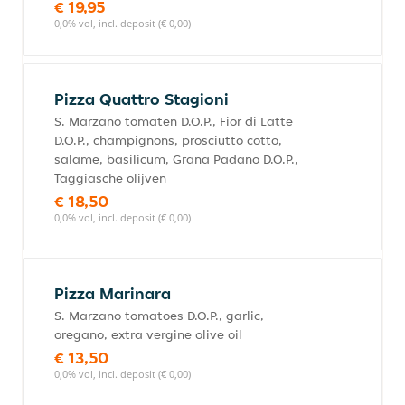
€ 19,95
0,0% vol, incl. deposit (€ 0,00)
Pizza Quattro Stagioni
S. Marzano tomaten D.O.P., Fior di Latte
D.O.P., champignons, prosciutto cotto,
salame, basilicum, Grana Padano D.O.P.,
Taggiasche olijven
€ 18,50
0,0% vol, incl. deposit (€ 0,00)
Pizza Marinara
S. Marzano tomatoes D.O.P., garlic,
oregano, extra vergine olive oil
€ 13,50
0,0% vol, incl. deposit (€ 0,00)