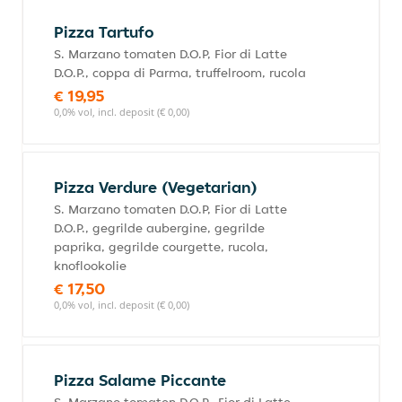
Pizza Tartufo
S. Marzano tomaten D.O.P, Fior di Latte
D.O.P., coppa di Parma, truffelroom, rucola
€ 19,95
0,0% vol, incl. deposit (€ 0,00)
Pizza Verdure (Vegetarian)
S. Marzano tomaten D.O.P, Fior di Latte
D.O.P., gegrilde aubergine, gegrilde
paprika, gegrilde courgette, rucola,
knoflookolie
€ 17,50
0,0% vol, incl. deposit (€ 0,00)
Pizza Salame Piccante