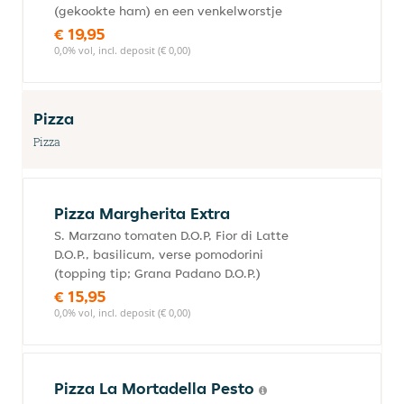
(gekookte ham) en een venkelworstje
€ 19,95
0,0% vol, incl. deposit (€ 0,00)
Pizza
Pizza
Pizza Margherita Extra
S. Marzano tomaten D.O.P, Fior di Latte
D.O.P., basilicum, verse pomodorini
(topping tip; Grana Padano D.O.P.)
€ 15,95
0,0% vol, incl. deposit (€ 0,00)
Pizza La Mortadella Pesto