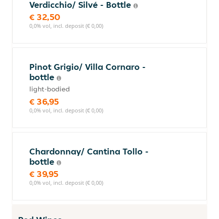
Verdicchio/ Silvé - Bottle
€ 32,50
0,0% vol, incl. deposit (€ 0,00)
Pinot Grigio/ Villa Cornaro -
bottle
light-bodied
€ 36,95
0,0% vol, incl. deposit (€ 0,00)
Chardonnay/ Cantina Tollo -
bottle
€ 39,95
0,0% vol, incl. deposit (€ 0,00)