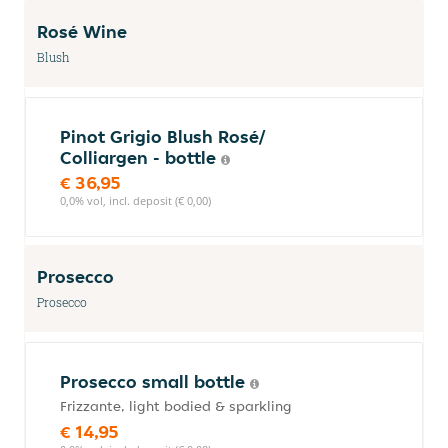
Rosé Wine
Blush
Pinot Grigio Blush Rosé/
Colliargen - bottle
€ 36,95
0,0% vol, incl. deposit (€ 0,00)
Prosecco
Prosecco
Prosecco small bottle
Frizzante, light bodied & sparkling
€ 14,95